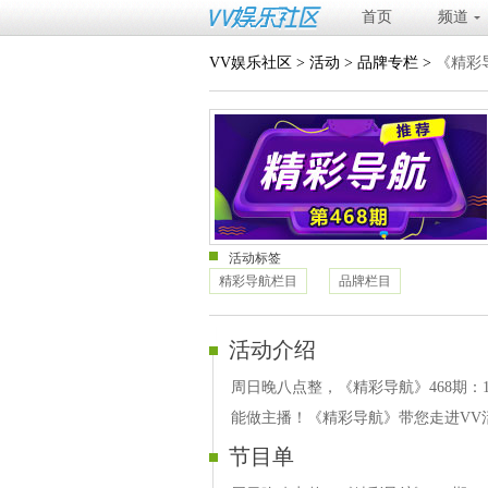
首页
频道
VV娱乐社区
>
活动
>
品牌专栏
>
《精彩导
活动标签
精彩导航栏目
品牌栏目
活动介绍
周日晚八点整，《精彩导航》468期：12
能做主播！《精彩导航》带您走进VV
节目单