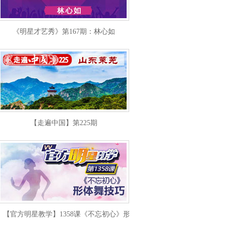
《明星才艺秀》第167期：林心如
【走遍中国】第225期
【官方明星教学】1358课《不忘初心》形体舞技巧