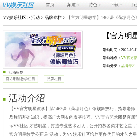
首页
频道
特色
下载
服
VV娱乐社区
>
活动
>
品牌专栏
>
【官方明星教学】1463课《荷塘月
【官方明星
活动时间：2022-10-17 20
活动地点：
VV官方
活动分类：
品牌专栏
活动标签
官方明星教学栏目
品牌栏目
活动介绍
【VV官方明星教学】第1463课《荷塘月色》傣族舞技巧，指导老师
及舞蹈基础知识，提高广大网友的表演技巧。VV官方艺术团是直属
示VV社区 才艺明星，打造专业艺术团队，公开招募各类才艺之星，
官方明星教学公开课”活动，为VV娱乐社区培养更多优异的才艺之