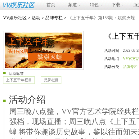
首页
频道
特色
下载
服
VV娱乐社区
>
活动
>
品牌专栏
>
《上下五千年》第153期：姚崇灭蝗
《上下五千
活动时间：2022-09-28 20
活动地点：
VV官方
活动分类：
品牌专栏
活动标签
上下五千年栏目
品牌栏目
活动介绍
周三晚八点整，VV官方艺术学院经典
强档，现场直播；周三晚八点《上下五千
蝗 将带你趣谈历史故事，鉴以往而知未