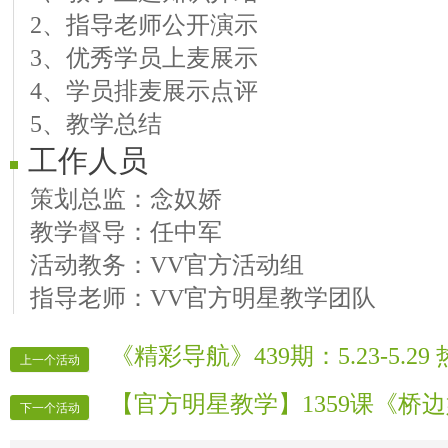
2、指导老师公开演示
3、优秀学员上麦展示
4、学员排麦展示点评
5、教学总结
工作人员
策划总监：念奴娇
教学督导：任中军
活动教务：VV官方活动组
指导老师：VV官方明星教学团队
《精彩导航》439期：5.23-5.2
上一个活动
【官方明星教学】1359课《桥
下一个活动