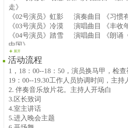
走》
《02号演员》虹影 演奏曲目 《习惯
《03号演员》冷漠 演唱曲目 《丰收
《04号演员》踏雪 演唱曲目 《朗诵
中国》
展开
《05号演员》七彩人生 演唱曲目 《
活动流程
《06号演员》情圣 演唱曲目 《中国
1，18：00--18：50，演员换马甲，
《07号演员》甜歌 演唱曲目 《暖山
19：00--19.30工作人员协调时间，主
《08号演员》诗意 演唱曲目 《大姑
2. 伴奏音乐放片花。主持人开场白
湖恋歌》
3.区长致词
《09号演员》燕妮 演奏曲目 《电吹
4.室主讲话
包相会
5.进入晚会主题
《10号演员》筑筑 演唱曲目 《幸福
6.开场舞