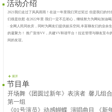
活动介绍
2021我们走过了风风雨雨！在这一年里我们哭过笑过·但是我们的付
们很是欣慰·在2022年里·我们一定不忘初心，继续努力为网站加油喝
· 全网人民同欢庆，同时为网友们提供娱乐空间,丰富聊友们的业余
的凝聚力！ 推广宣传VV，共建VV和谐平台！拉近管理与聊友至今
间的友谊。
展开
节目单
开场舞《团圆过新年》表演者 馨儿组
第一组
《01号演员》动感蝴蝶 演唱曲目 《