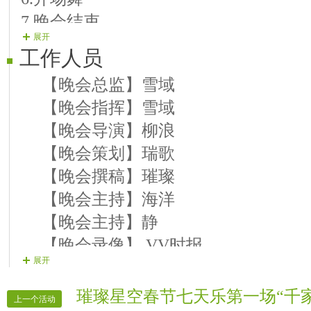
年》
7.晚会结束
《11号演员》思念 演唱曲目 《圆梦
展开
8.主持闭幕词 结束（背景音乐《难忘今
《12号演员》艳影 演唱曲目 《新年
工作人员
【晚会总监】雪域
【晚会指挥】雪域
【晚会导演】柳浪
【晚会策划】瑞歌
【晚会撰稿】璀璨
【晚会主持】海洋
【晚会主持】静
【晚会录像】 VV时报
展开
【晚会报道】 VV时报
【晚会广播】 语涵
璀璨星空春节七天乐第一场“千家
上一个活动