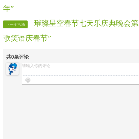
【晚会片花】 凌峰
年”
【晚会片花】 语涵
【晚会片花】 兰曦
璀璨星空春节七天乐庆典晚会第
下一个活动
【片花制作】 璀璨
歌笑语庆春节”
【晚会联络】 蓦然
【晚会递麦】 柳浪
共
0
条评论
【晚会护麦】 柳浪
【晚会协调】 元爱
【晚会保安】 大漠
【晚会秩序】 紫荆花 小夜曲 毒蚊
【晚会督察】 甜水绿洲
【晚会迎宾】 全体管理