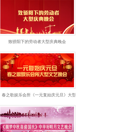
致骄阳下的劳动者大型庆典晚会
春之歌娱乐会所《一元复始庆元旦》大型文艺晚会