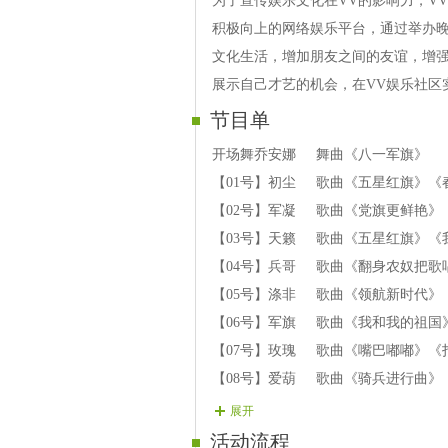
为了宣传娱乐文化在VV的影响力，V
积极向上的网络娱乐平台，通过举办
文化生活，增加朋友之间的友谊，增强
展示自己才艺的机会，在VV娱乐社区
节目单
开场舞乔安娜 舞曲《八一军旗》
【01号】初尘 歌曲《五星红旗》《
【02号】军凝 歌曲《党旗更鲜艳》
【03号】天籁 歌曲《五星红旗》《
【04号】兵哥 歌曲《翻身农奴把歌
【05号】涤非 歌曲《领航新时代》
【06号】军旗 歌曲《我和我的祖国
【07号】玫瑰 歌曲《嘴巴嘟嘟》《
【08号】爱葫 歌曲《骑兵进行曲》
【09号】飞扬 歌曲《驼铃》《小草
展开
【10号】细雨 歌曲《沂蒙山小调》
活动流程