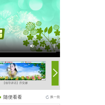
【领导讲话】乔安娜
【开场舞】乔安娜
随便看看
换一批