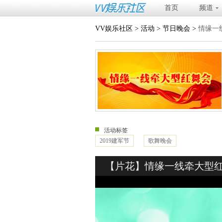
首页
频道
VV娱乐社区
>
活动
>
节日晚会
>
情缘一
活动标签
2019建军节
歌舞晚会
【片花】情缘一线牵大型