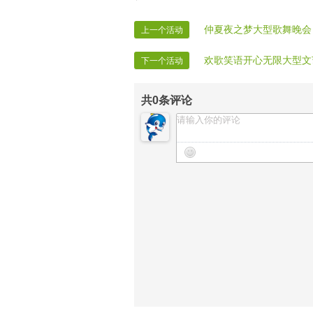
【晚会递麦】安静
【晚会安保】蓝天、诺言
仲夏夜之梦大型歌舞晚会
上一个活动
【晚会迎宾】房间全体管理
欢歌笑语开心无限大型文
下一个活动
【晚会录像】官方录象部
【晚会报道】官方记者部
共
0
条评论