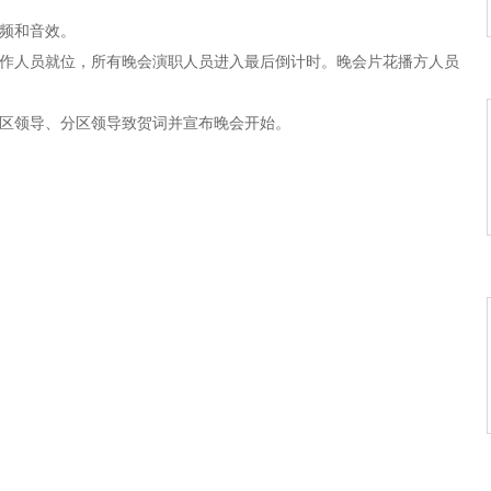
视频和音效。
，工作人员就位，所有晚会演职人员进入最后倒计时。晚会片花播方人员
,专区领导、分区领导致贺词并宣布晚会开始。