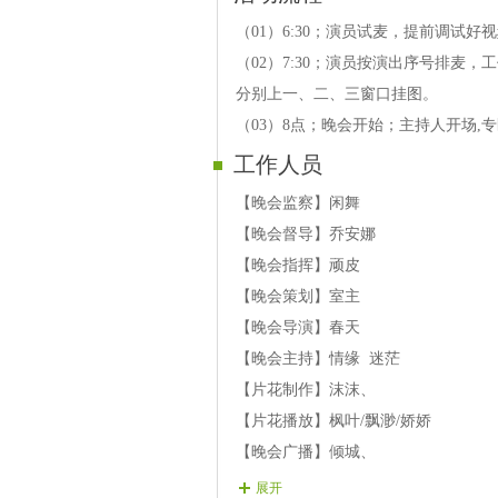
（01）6:30；演员试麦，提前调试好
（02）7:30；演员按演出序号排麦
分别上一、二、三窗口挂图。
（03）8点；晚会开始；主持人开场
工作人员
【晚会监察】闲舞
【晚会督导】乔安娜
【晚会指挥】顽皮
【晚会策划】室主
【晚会导演】春天
【晚会主持】情缘 迷茫
【片花制作】沫沫、
【片花播放】枫叶/飘渺/娇娇
【晚会广播】倾城、
【晚会护麦】凯乐
展开