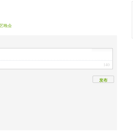
艺晚会
140
发布