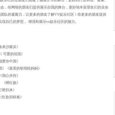
V娱乐社区给朋友们搭建了施展才华的舞台，更好的打造和谐、健康、
晚会，给网络的朋友们提供展示自我的舞台，更好地丰富朋友们的业余
团队的凝聚力，让更多的朋友了解VV娱乐社区！给更多的朋友提供
实现自己的梦想， 增强和展示vv娱乐社区的魅力。
春来沙家浜》
《 可爱的祖国》
我爱你中国》
唱》《最美的歌唱给妈妈》
《我心永恒》
》《绣红旗》
打靶归来》
《红歌四联奏》
》
《阿瓦人民唱新歌》