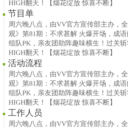
HIGH翻天！【烟花绽放 惊喜不断】
节目单
周六晚八点，由VV官方宣传部主办，
观》第81期：不求甚解 火爆开场，成
组队PK，亲友团助阵趣味横生！过关
HIGH翻天！【烟花绽放 惊喜不断】
活动流程
周六晚八点，由VV官方宣传部主办，
观》第81期：不求甚解 火爆开场，成
组队PK，亲友团助阵趣味横生！过关
HIGH翻天！【烟花绽放 惊喜不断】
工作人员
周六晚八点，由VV官方宣传部主办，