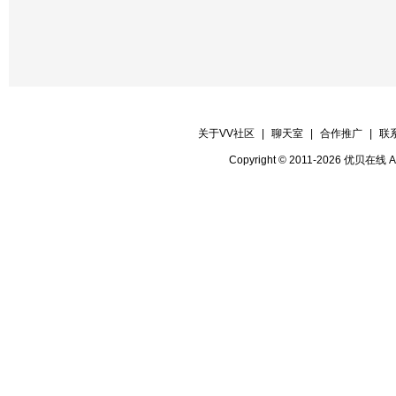
关于VV社区
|
聊天室
|
合作推广
|
联
Copyright © 2011-2026 优贝在