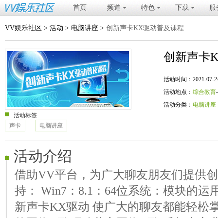
首页
频道
特色
下载
服
VV娱乐社区
>
活动
>
电脑讲座
>
创新声卡KX驱动普及课程
创新声卡
活动时间：2021-07-24 20
活动地点：
综合教育
活动分类：
电脑讲座
活动标签
声卡
电脑讲座
活动介绍
借助VV平台，为广大聊友朋友们提供创新
持： Win7：8.1：64位系统：模块
新声卡KX驱动 使广大的聊友都能轻松