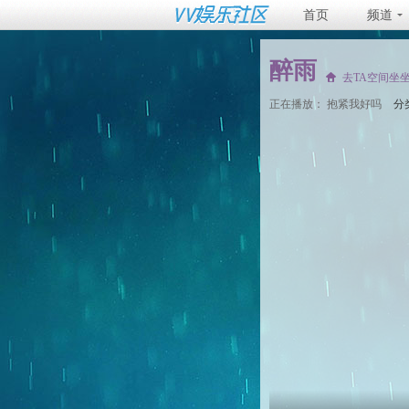
首页
频道
醉雨
去TA空间坐
正在播放：
抱紧我好吗
分