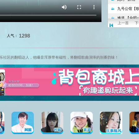
上一首
下
1298
人气：
娱乐社区
的翻唱达人，他嗓音浑厚带有磁性，将翻唱歌曲演绎的别番韵味！