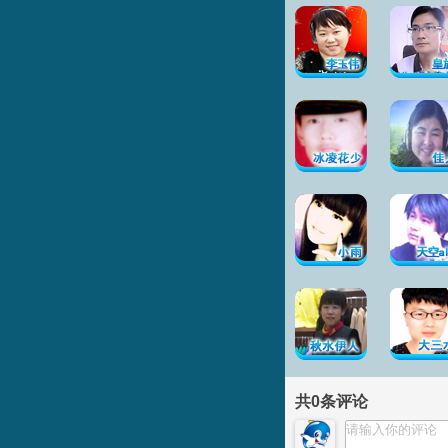
共
0
条评论