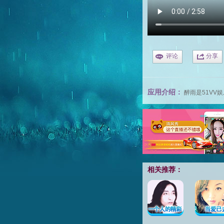
评论
分享
应用介绍：
醉雨
是
51VV
相关推荐：