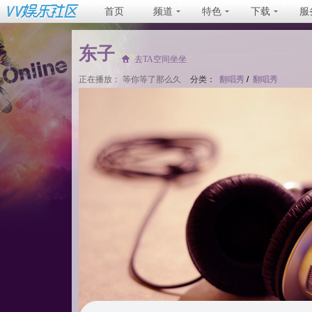
首页
频道
特色
下载
服
东子
去TA空间坐坐
正在播放：
等你等了那么久
分类：
翻唱秀
/
翻唱秀