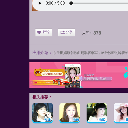
评论
分享
878
人气：
应用介绍：
东子
田娟原创歌曲翻唱赛季军，略带沙哑的嗓音
相关推荐：