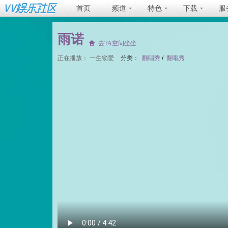
首页
频道
特色
下载
服
雨诺
去TA空间坐坐
正在播放：
一生锁爱
分类：
翻唱秀
/
翻唱秀