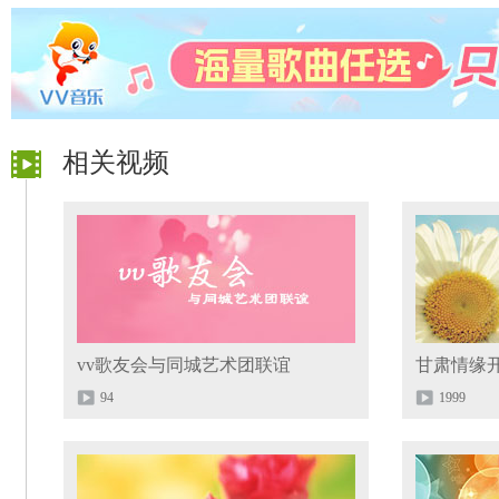
相关视频
vv歌友会与同城艺术团联谊
甘肃情缘
94
1999