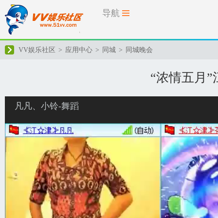
导航
VV娱乐社区
>
应用中心
>
同城
>
同城晚会
“浓情五月
凡凡、小铃-舞蹈