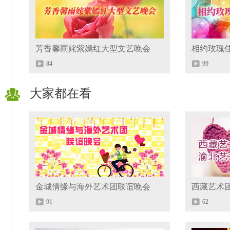
芳香馨雨姹紫嫣红大型文艺晚会
相约玫瑰
84
99
大家都在看
金城情缘与海外艺术团联谊晚会
西藏艺术
91
62