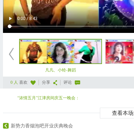
凡凡、小铃-舞蹈
0 人
喜欢
分享
评论
“浓情五月”江津房间庆五一晚会：
查看本场
新势力香烟泡吧开业庆典晚会