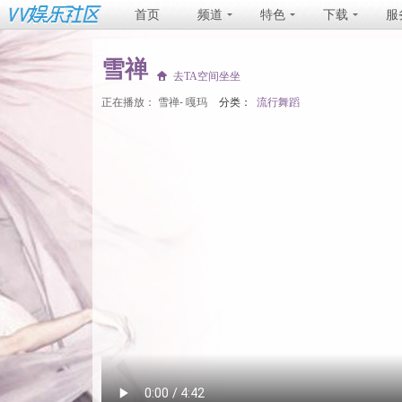
首页
频道
特色
下载
服
雪禅
去TA空间坐坐
正在播放：
雪禅- 嘎玛
分类：
流行舞蹈