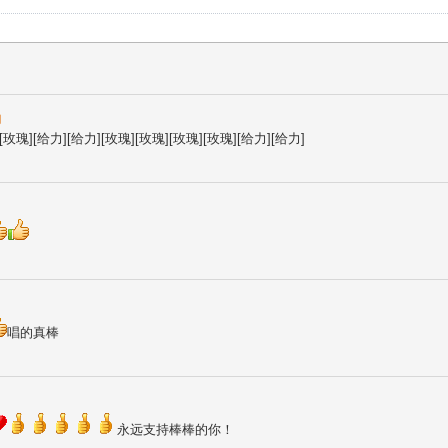
哟
[玫瑰][给力][给力][玫瑰][玫瑰][玫瑰][玫瑰][给力][给力]
唱的真棒
永远支持棒棒的你！