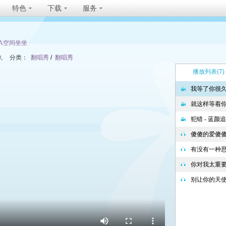
特色
下载
服务
TA空间坐坐
久
分类：
翻唱秀
/
翻唱秀
播放列表
(7)