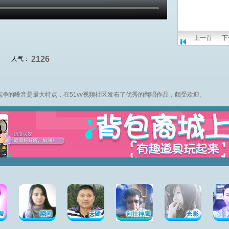
上一首
下
2126
人气：
纯净的嗓音是最大特点，在51vv
视频社区
发布了优秀的翻唱作品，颇受欢迎。