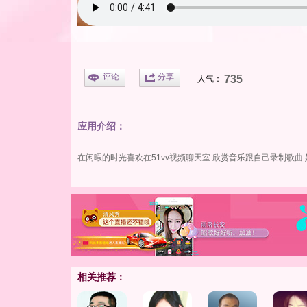
评论
分享
735
人气：
应用介绍：
在闲暇的时光喜欢在
51vv视频
聊天室 欣赏音乐跟自己录制歌曲
相关推荐：