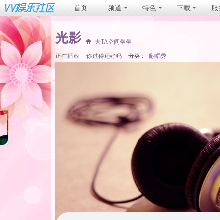
首页
频道
特色
下载
服
光影
去TA空间坐坐
正在播放：
你过得还好吗
分类：
翻唱秀