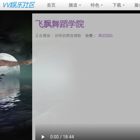
首页
频道
特色
下载
服
飞飘舞蹈学院
正在播放：
好听的两首佛歌
分类：
舞蹈团队