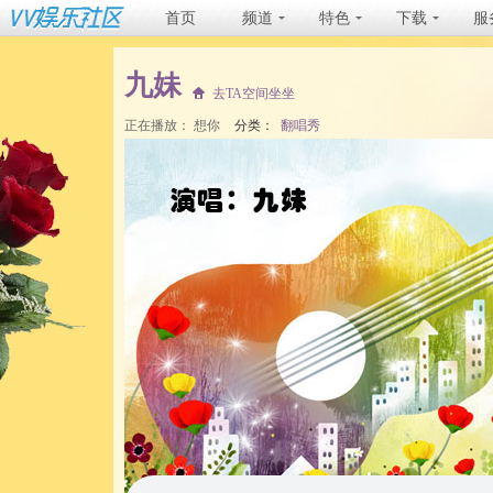
首页
频道
特色
下载
服
九妹
去TA空间坐坐
正在播放：
想你
分类：
翻唱秀