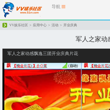
导航
VV娱乐社区
>
应用中心
>
活动
>
开业庆典
军人之家动
军人之家动感飘逸三团开业庆典片花