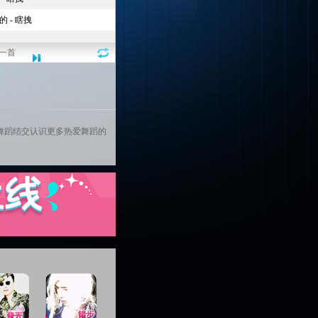
一首
舞蹈结交认识更多热爱
舞蹈
的