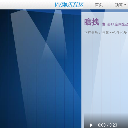
首页
频道
瞎拽
去TA空间坐
正在播放：
形体~~今生相爱