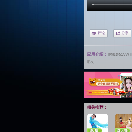
评论
分享
应用介绍：
瞎拽是
51VV
朋友
相关推荐：