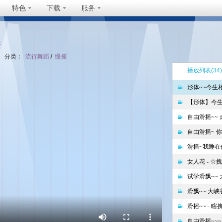
特色
下载
服务
坐
分类：
流行舞蹈
/
慢摇
播放列表
(34)