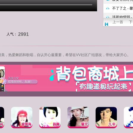
上一首
下
2991
人气：
甜美，热爱舞蹈和
歌唱
，自认开心最重要，希望在VV社区广结朋友，
带给大家
开心。