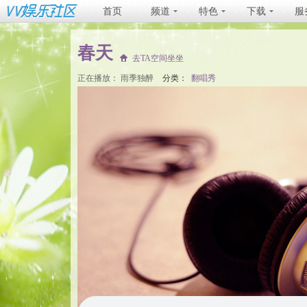
首页
频道
特色
下载
服
春天
去TA空间坐坐
正在播放：
雨季独醉
分类：
翻唱秀