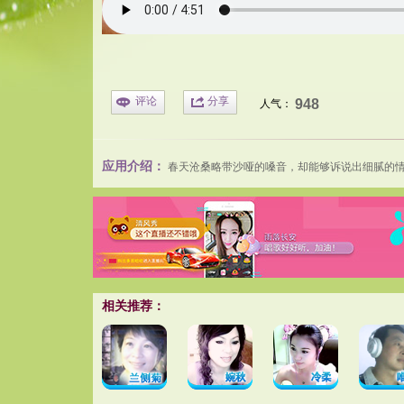
评论
分享
948
人气：
应用介绍：
春天
沧桑略带沙哑的嗓音，却能够诉说出细腻的
相关推荐：