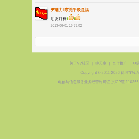
デ魅力‖东莞平淡是福
朋友好棒
2013-06-01 16:33:02
关于VV社区
|
聊天室
|
合作推广
|
联
Copyright © 2011-2026 优贝在
电信与信息服务业务经营许可证 京ICP证 11035