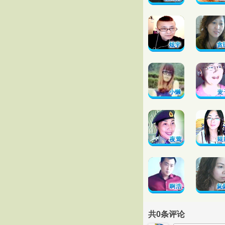
共
0
条评论