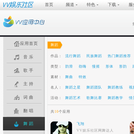
首页
频道
特色
下载
服
应用首页
舞蹈
作品：
流行舞蹈
民族舞蹈
热门舞蹈推荐
音乐
类型：
韵滑
劲嗨
慢摇
形体
形韵
歌手
素材：
舞曲
特效
主持
名人：
舞蹈之星
舞蹈团队
舞蹈教练
视
词曲
活动：
舞蹈艺术
歌舞比赛
舞蹈教学
情
翻唱
共
10
个应用
舞蹈
飞翔
VV娱乐社区网舞达人