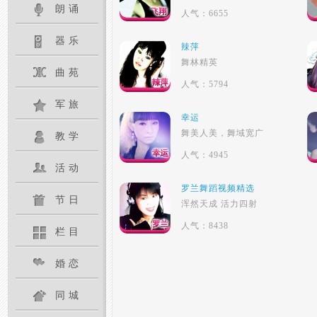
朗诵
人气：6655
器乐
辣萍
舞林精英
曲苑
人气：5794
军旅
幸运
舞美人美，舞域宽广
教学
人气：4945
活动
罗兰舞蹈视频精选
节日
浑然天成 活力四射
人气：8438
栏目
婚恋
同城