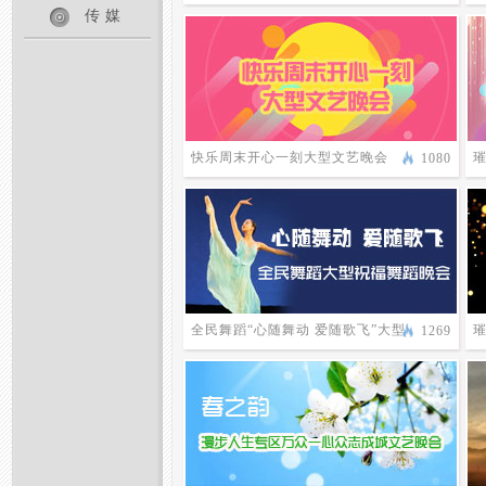
传媒
快乐周末开心一刻大型文艺晚会
1080
全民舞蹈“心随舞动 爱随歌飞”大型
1269
祝福舞蹈晚会