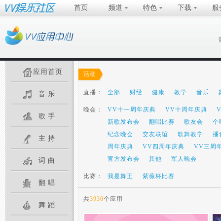
首页
频道
特色
下载
服
应用首页
活动
直播：
全部
财经
健康
教学
音乐
音乐
晚会：
VV十一周年庆典
VV十周年庆典
歌手
新歌发布会
翻唱比赛
歌友会
个
纪念晚会
交友联谊
歌舞教学
播
主持
周年庆典
VV四周年庆典
VV三周
官方发布会
其他
军人晚会
词曲
比赛：
我是舞王
紫薇杯比赛
翻唱
共
3930
个应用
舞蹈