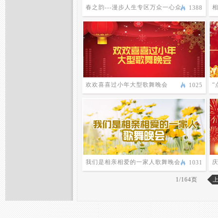
春之韵---漫步人生专区万众一心众
1388
志成城文艺晚会
欢欢喜喜过小年大型歌舞晚会
“
1025
我们是相亲相爱的一家人歌舞晚会
1031
1/164页