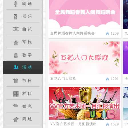
朗诵
器乐
曲苑
全民舞蹈春舞人间舞蹈晚会
1259
军旅
教学
活动
五花八门大联欢
1201
节日
栏目
婚恋
同城
VV官方艺术团一月汇报演出
1529