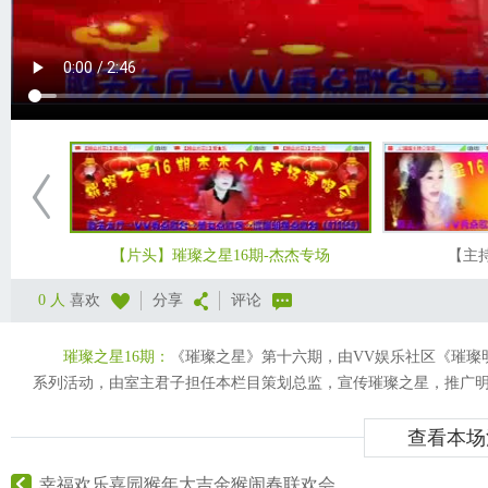
【片头】璀璨之星16期-杰杰专场
【主
0 人
喜欢
分享
评论
璀璨之星16期：
《璀璨之星》第十六期，由
VV娱乐社区
《璀璨
系列活动，由室主君子担任本栏目策划总监，宣传璀璨之星，推广
查看本场
幸福欢乐嘉园猴年大吉金猴闹春联欢会