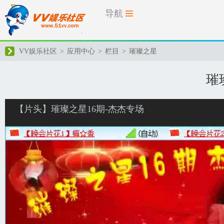
导航
VV娱乐社区
>
应用中心
>
栏目
>
璀璨之星
璀
【片头】璀璨之星16期-杰杰专场