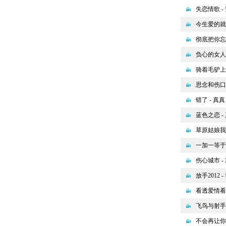
失恋情歌 -
今生爱的就是
彻底把你忘记
负心的女人 
骑着毛驴上拉
思念和伤口一
错了 - 真真
蓝色之恋 -
草原姑娘我爱
一加一等于
伤心城市 -
放手2012 
看透爱情看透
飞鸟与射手 
不会再让你哭