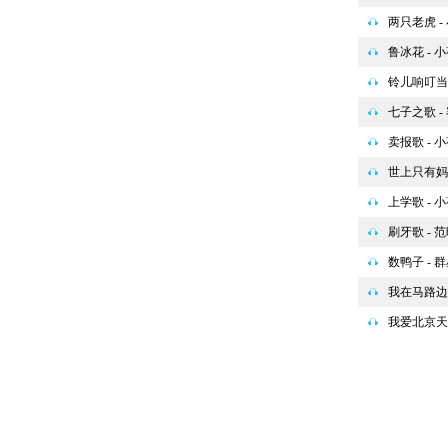
两只老虎 -
鲁冰花 - 
铃儿响叮当 
七子之歌 -
卖报歌 - 
世上只有妈
上学歌 - 
刷牙歌 - 
数鸭子 - 
我在马路边捡
我爱北京天