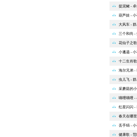
捉泥鳅 - 
葫芦娃 - 
大风车 - 
三个和尚 -
花仙子之歌 
小邋遢 - 
十二生肖歌 
海尔兄弟 -
虫儿飞 - 
采蘑菇的小
嘀哩嘀哩 -
红星闪闪 -
春天在哪里 
丢手绢 - 
健康歌 - 