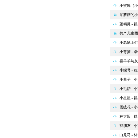
小蜜蜂（小二
采蘑菇的小
蓝精灵 - 
共产儿童团歌
小老鼠上灯
小背篓 - 
喜羊羊与灰太
小螺号 - 
小燕子 - 
小毛驴 - 
小星星 - 
雪绒花 - 
种太阳 - 
找朋友 - 
白龙马 - 