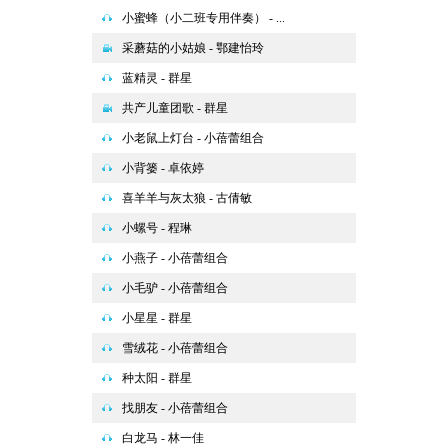
小蜜蜂（小二班专用伴奏） - ...
采蘑菇的小姑娘 - 鄂建怡玲
蓝精灵 - 群星
共产儿童团歌 - 群星
小老鼠上灯台 - 小蓓蕾组合
小背篓 - 卓依婷
喜羊羊与灰太狼 - 古倩敏
小螺号 - 程琳
小燕子 - 小蓓蕾组合
小毛驴 - 小蓓蕾组合
小星星 - 群星
雪绒花 - 小蓓蕾组合
种太阳 - 群星
找朋友 - 小蓓蕾组合
白龙马 - 林一佳