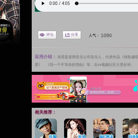
评论
分享
1090
人气：
应用介绍：
张雷
是冒牌音乐公司音乐人，代表作品《情歌越
爱》、《找一个不等你的理由》等，在
vv视频
社区大受好评。
相关推荐：