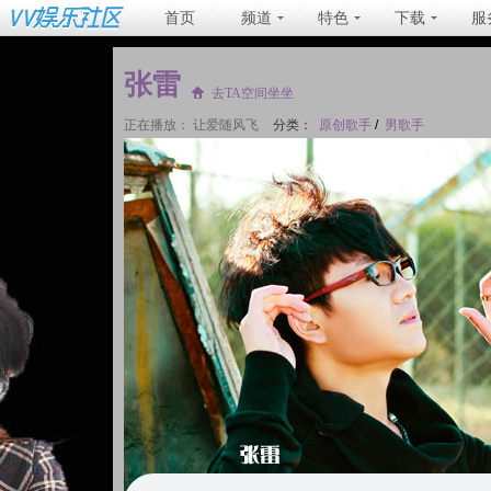
首页
频道
特色
下载
服
张雷
去TA空间坐坐
正在播放：
让爱随风飞
分类：
原创歌手
/
男歌手