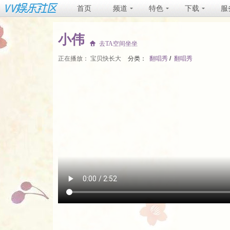
首页
频道
特色
下载
服
小伟
去TA空间坐坐
正在播放：
宝贝快长大
分类：
翻唱秀
/
翻唱秀