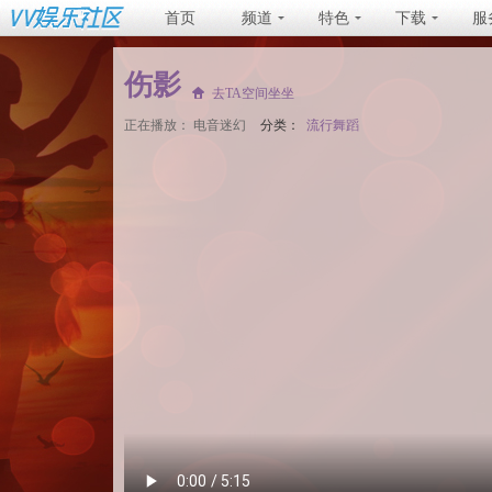
首页
频道
特色
下载
服
伤影
去TA空间坐坐
正在播放：
电音迷幻
分类：
流行舞蹈