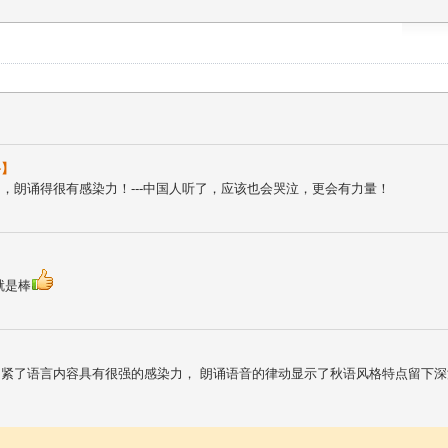
咚】
，朗诵得很有感染力！---中国人听了，应该也会哭泣，更会有力量！
就是棒
紧了语言内容具有很强的感染力， 朗诵语音的律动显示了秋语风格特点留下深