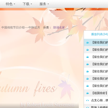
特色
下载
服务
坐
中国传统节日介绍----中秋话月
分类：
朗诵名家
播放列表
(34)