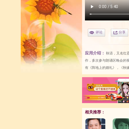
评论
分享
应用介绍：
秋语，又名红
作，多次参与朗诵区晚会的视
有《阵地上的婚礼》，《秋
相关推荐：