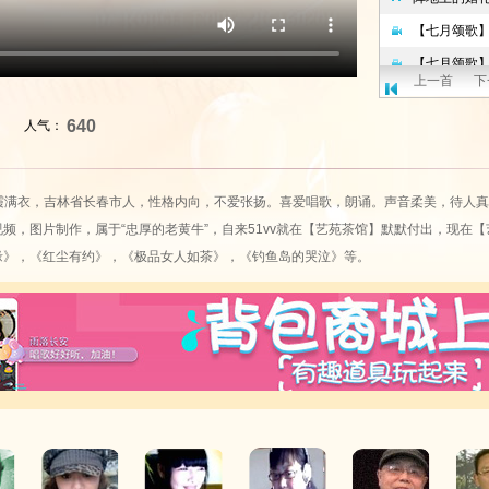
上一首
下
640
人气：
霞满衣，吉林省长春市人，性格内向，不爱张扬。喜爱唱歌，朗诵。声音柔美，待人真
频，图片制作，属于“忠厚的老黄牛”，自来
51vv
就在【艺苑茶馆】默默付出，现在【
缘》，《红尘有约》，《极品女人如茶》，《钓鱼岛的哭泣》等。