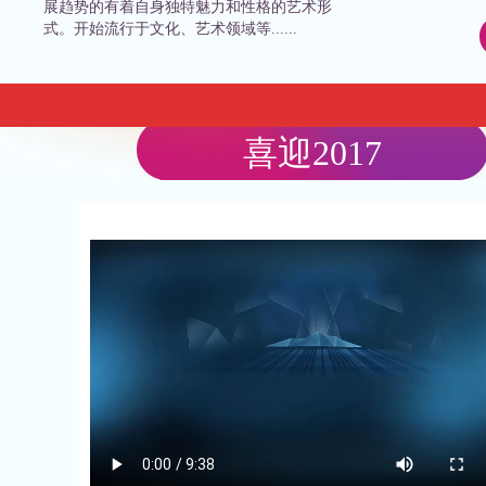
展趋势的有着自身独特魅力和性格的艺术形
民歌
式。开始流行于文化、艺术领域等......
四海精
相聚缘音
喜迎2017
63兔
《漂艺声
同城有约