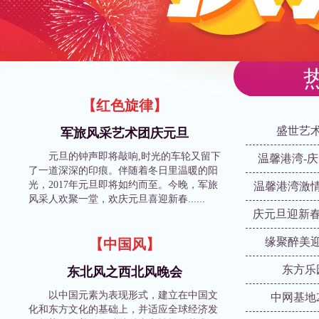
【红色旋律】
盛世艺
军旅风采艺术团庆元旦
元旦的钟声即将敲响,时光的车轮又留下
温馨港湾-
了一道深深的印痕。伴随着冬日里温暖的阳
光，2017年元旦即将如约而至。今晚，军旅
温馨港湾激
风采人欢聚一堂，欢庆元旦喜迎新春......
缘聚醉美
【中国风】
东方乐
东北风之西北风晚会
以中国元素为表现形式，建立在中国文
中网基地
化和东方文化的基础上，并适应全球经济发