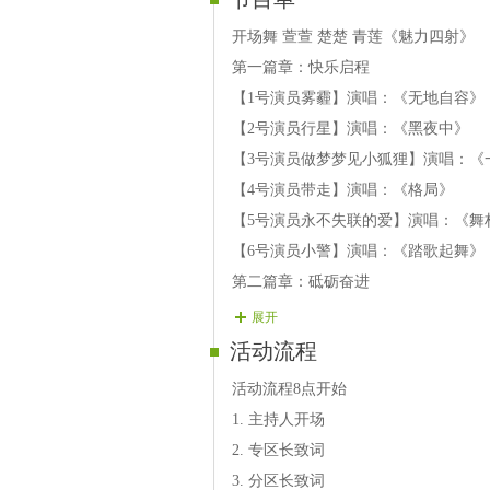
开场舞 萱萱 楚楚 青莲《魅力四射》
第一篇章：快乐启程
【1号演员雾霾】演唱：《无地自容》
【2号演员行星】演唱：《黑夜中》
【3号演员做梦梦见小狐狸】演唱：《
【4号演员带走】演唱：《格局》
【5号演员永不失联的爱】演唱：《舞
【6号演员小警】演唱：《踏歌起舞》
第二篇章：砥砺奋进
【7号演员诵歌】演唱：《爱在天地间
展开
【8号演员调】演唱：《吉祥如意》
活动流程
【9号演员燕子】演唱：《评剧报花名
活动流程8点开始
【10号演员单眼皮 】演唱：《让我陪
1. 主持人开场
【11号演员颜色】演唱：《使劲摇》
2. 专区长致词
【12号演员小蜻蜓 】演唱：《看不见
3. 分区长致词