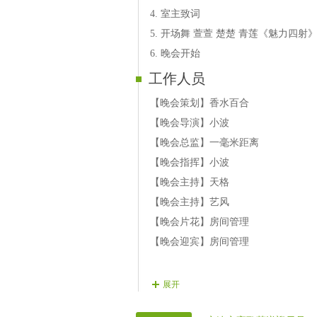
第三篇章：拥抱未来
4. 室主致词
【13号演员心中】演唱：《心中的暖
5. 开场舞 萱萱 楚楚 青莲《魅力四射
【14号演员小洛】演唱：《冬恋》
6. 晚会开始
【15号演员几几】演唱：《暖心》
工作人员
【16号演员橘子】演唱：《今夜》
【17号演员天生】演唱：《把你放心
【晚会策划】香水百合
【18号演员站猪】演唱：《朋友的心
【晚会导演】小波
【19号演员中国娃娃】演唱：《今夜
【晚会总监】一毫米距离
【晚会指挥】小波
【晚会主持】天格
【晚会主持】艺风
【晚会片花】房间管理
【晚会迎宾】房间管理
展开