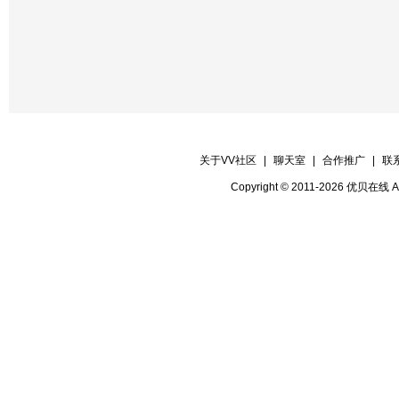
【晚会主持】相依 玉潇潇
【晚会广播】天边云
【晚会片花】就玩 冷月 小鱼儿
关于VV社区
|
聊天室
|
合作推广
|
联
【晚会迎宾】房间全体管理
Copyright © 2011-2026 优贝在