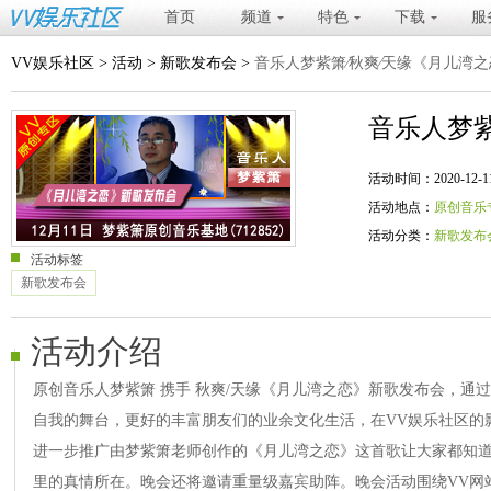
首页
频道
特色
下载
服
VV娱乐社区
>
活动
>
新歌发布会
>
音乐人梦紫箫⁄秋爽⁄天缘《月儿湾
音乐人梦紫
活动时间：2020-12-11 20
活动地点：
原创音乐
活动分类：
新歌发布
活动标签
新歌发布会
活动介绍
原创音乐人梦紫箫 携手 秋爽/天缘《月儿湾之恋》新歌发布会，通
自我的舞台，更好的丰富朋友们的业余文化生活，在VV娱乐社区的
进一步推广由梦紫箫老师创作的《月儿湾之恋》这首歌让大家都知
里的真情所在。晚会还将邀请重量级嘉宾助阵。晚会活动围绕VV网