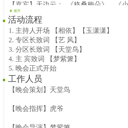
【嘉宾】天边云： 《格桑梅朵》 《
展开
【嘉宾】天缘百合：《红尘情》 《幸
活动流程
【嘉宾】雨滴： 《不变的唯一》 《
1. 主持人开场 【相依】【玉潇潇】
【主宾】梦紫箫： 《月儿湾之恋》 《
2. 专区长致词 【艺 风】
3. 分区长致词 【天堂鸟】
4. 主 宾致词 【梦紫箫】
5. 晚会正式开始
工作人员
【晚会策划】天堂鸟
【晚会指挥】虎爷
【晚会导演】梦紫箫