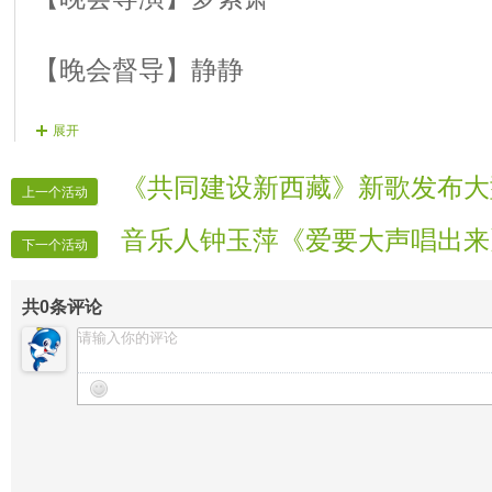
【晚会督导】静静
展开
【晚会顾问】红塔山
《共同建设新西藏》新歌发布大
上一个活动
【晚会协调】家乡
音乐人钟玉萍《爱要大声唱出来
下一个活动
【晚会联络】网缘
共
0
条评论
【片花制作】美梦石头
【晚会递麦】逍遥