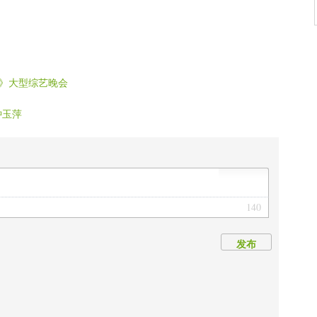
轩轩 无敌
》大型综艺晚会
钟玉萍
140
发布