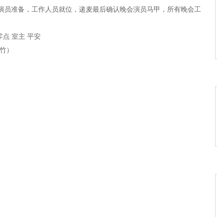
网络迷情ˇ》
演员准备，工作人员就位，递麦最后确认晚会演员马甲，所有晚会工
《一生一世守护你》
《蓝玫瑰的眼泪》
点 室主 平安
《黄梅飘香》
爆竹）
《中国字中国画》
《爱如电》
 《我们的中国梦》
 《知音》
《错过成伤》
《陕北人》
《真心换真情》
我本是卧龙岗散淡的人》
《心相印手牵手》
》