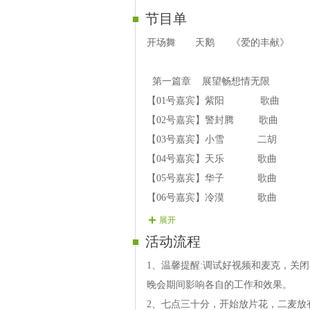
节目单
开场舞 天鹅 《爱的丰献》
第一篇章 展望畅想情无限
【01号嘉宾】紫阳 歌曲 
【02号嘉宾】警封腾 歌曲
【03号嘉宾】小雪 二胡 
【04号嘉宾】天乐 歌曲 
【05号嘉宾】华子 歌曲 
【06号嘉宾】冷漠 歌曲 
【07号嘉宾】四季 歌曲
展开
【08号嘉宾】情聖 歌曲 
活动流程
第二篇章 激情无限送才艺
1、温馨提醒:调试好视频和麦克，关
【09号嘉宾】 柳儿 歌曲 
晚会期间影响各自的工作和效果。
【10号嘉宾】可欣 二人转 
2、七点三十分，开始放片花，二麦放