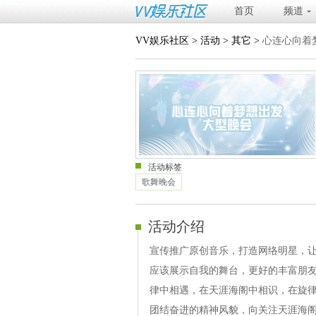
首页
频道
VV娱乐社区
>
活动
>
其它
>
心连心向着
活动标签
歌舞晚会
活动介绍
宣传推广原创音乐，打造网络明星，
应该展示自我的舞台，更好的丰富朋
律中相遇，在天涯海阁中相识，在旋
团结奋进的精神风貌，向关注天涯海