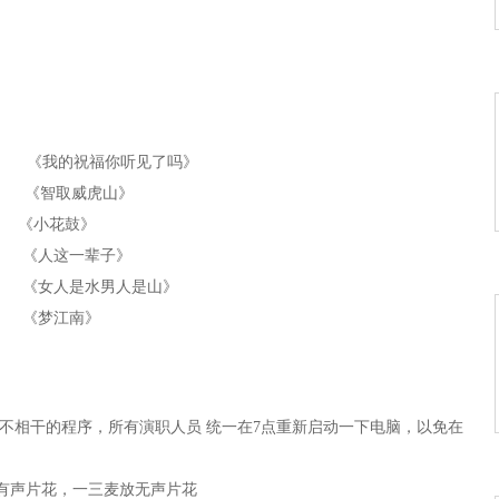
《我的祝福你听见了吗》
 《智取威虎山》
《小花鼓》
《人这一辈子》
《女人是水男人是山》
《梦江南》
 《古丽》
《我又想你了》
闭不相干的程序，所有演职人员 统一在7点重新启动一下电脑，以免在
《爱是怎么了》
《双回门》
有声片花，一三麦放无声片花