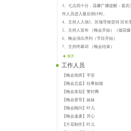
【11号嘉宾】南飞 歌曲 《
3、七点四十分，温馨广播提醒：嘉宾
【12号嘉宾】 雨燕 巴乌 
作人员进入最后倒计时。
【13号嘉宾】潕涙 歌曲 
4、主持人入场5、区领导致贺词 区长零
【14号嘉宾】夢徍 黄梅戏 
5、主持人宣布 （晚会开始）（烟花
【15号嘉宾】丽音 京歌 
6、晚会演出序列（节目开始）
【16号嘉宾】王子 歌曲 
7、主持闭幕词 （晚会结束）
第三篇章 相聚网络欢乐多
展开
【17号嘉宾】七彩人生 歌曲
工作人员
【18号嘉宾】战有 葫芦丝演奏
【19号嘉宾】紫然 歌曲 
【晚会指挥】平安
【20号嘉宾】蝶舞 歌曲 
【晚会总监】往事如烟
【21号嘉宾】诗雨 歌曲 
【晚会策划】警封腾
【22号嘉宾】九天 京剧 《
【晚会督导】妹妹
【23号嘉宾】玲珑 歌曲 
【晚会顾问】叶儿
结束舞 小溪 《最美的女人是妈妈
【晚会递麦】开心
【片花制作】叶儿