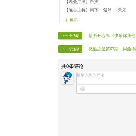
【晚会广播】白浅
【晚会主持】南飞 紫然 天乐
【晚会片花】咖啡 暖心 红颜 
展开
【时报记者】VV时报记者
【时报录像】VV时报录像
情系开心岛《快乐你我他
上一个活动
微酷之星第63期 词曲-
下一个活动
共
0
条评论