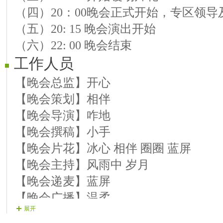
（四）20：00晚会正式开始，专区领导
【10号演员】爱你一世 歌曲 《护花使
（五）20: 15 晚会演出开始
【11号演员】逍遥 歌曲 《谁》
（六）22: 00 晚会结束
【12号演员】梦歌 歌曲 《醉在女儿国
工作人员
【13号演员】乱想 歌曲 《走天涯》
【14号演员】红梅 歌曲 《思念成沙》
【晚会总监】开心
第三篇章：相聚VV乐逍遥
【晚会策划】相伴
【15号演员】相伴 二人转 《黑五更》
【晚会导演】咋地
【16号演员】一朵 歌曲 《吻你》
【晚会撰稿】小手
【17号演员】紫菱 歌曲 《爱的漩涡》
【晚会片花】冰心 相伴 圈圈 蓝屏
【18号演员】嚎歌 歌曲 《我要把思
【晚会主持】风雨中 岁月
【19号演员】蝶儿飞 歌曲 《你莫走》
【晚会递麦】蓝屏
【结束舞】小手 舞曲《心窝窝的人》
【晚会广播】温柔
展开
【晚会迎宾】全体管理