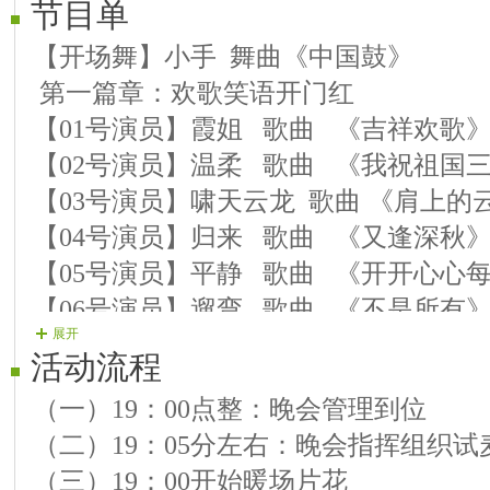
节目单
【开场舞】小手 舞曲《中国鼓》
第一篇章：欢歌笑语开门红
【01号演员】霞姐 歌曲 《吉祥欢歌
【02号演员】温柔 歌曲 《我祝祖国
【03号演员】啸天云龙 歌曲 《肩上的
【04号演员】归来 歌曲 《又逢深秋
【05号演员】平静 歌曲 《开开心心
【06号演员】遛弯 歌曲 《不是所有
展开
【07号演员】湫氺 黄梅戏《表花名》
活动流程
第二篇章：生日快乐情更浓
（一）19：00点整：晚会管理到位
【中场舞】美美 舞蹈 《大秧歌》
（二）19：05分左右：晚会指挥组织试
【08号演员】冰心 歌曲 《生日快乐
（三）19：00开始暖场片花
【09号演员】小乐 歌曲 《求求你给点