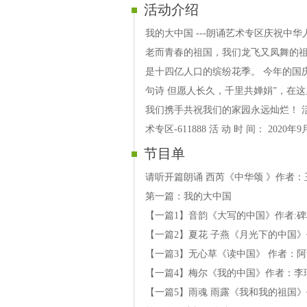
活动介绍
我的大中国 ---朗诵艺术专区庆祝中
老而青春的祖国，我们龙飞又凤舞的
是十四亿人口的缤纷花季。 今年的国
句诗 但愿人长久，千里共婵娟”，在
我们携手共祝我们的家园永远灿烂！ 活 动
术专区-611888 活 动 时 间： 2020年
节目单
请听开篇朗诵 西芮《中华颂 》作者：
第一篇：我的大中国
【一篇1】音韵《大写的中国》作者:
【一篇2】夏花 子燕《月光下的中国》
【一篇3】无心草《读中国》 作者：阿
【一篇4】梅尔《我的中国》作者：李
【一篇5】雨魂 雨露《我和我的祖国》