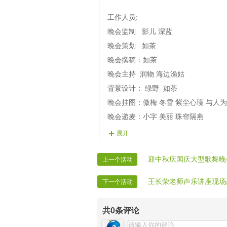
【四篇4】润物《在浓稠的乡愁里长跪
【二篇5】杨恕 《祖国我要燃烧》作
【四篇5】云涛 品红《又是中秋，又
工作人员:
第三篇：举头望明月
晚会监制 影儿 深蓝
【三篇1】甜圆《血脉里的诗行》作者
晚会策划 如茶
【三篇2】梅竹《春江花月夜》
晚会撰稿：如茶
【三篇3】寒秋、曲冬雪 《就是那一
晚会主持 润物 海边渔姑
【三篇4】清平《诗月千年》
背景设计： 绿野 如茶
【三篇5】海边渔姑 《故乡的路》作
晚会挂图：傲梅 冬雪 紫尘心璄 与人
第四篇：低头思故乡
晚会递麦：小字 美丽 珠帘隔燕
【四篇1】月下泛舟《读月》
晚会广播：白云
展开
【四篇2】绿野&孤舟《 华夏月更圆》
【四篇3】 蓝风衣《月下独酌》作者/
迎中秋庆国庆大型歌舞晚
上一个活动
【四篇4】润物《在浓稠的乡愁里长跪
【四篇5】云涛 品红《又是中秋，又
王长荣老师声乐讲座现场
下一个活动
共
0
条评论