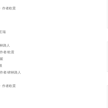
》作者欧震
：陈辉
熊辉
王瑞
者：叶文福
碑林路人
王瑞
作者/欧震
紫
只蟋蟀》作者：流沙河
瑛
作者/碑林路人
者：佚名
》作者欧震
：陈辉
作者/孤舟
熊辉
李白