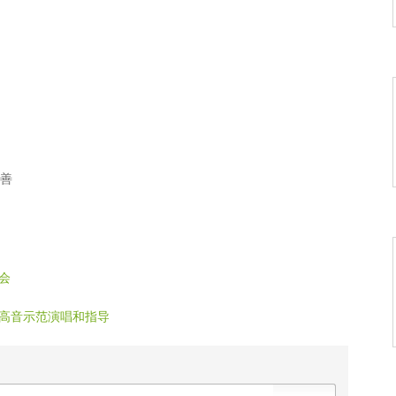
》作者/游子雪松
者：叶文福
见月圆》佚名
王瑞
只蟋蟀》作者：流沙河
者：佚名
为善
作者/孤舟
李白
会
》作者/游子雪松
见月圆》佚名
高音示范演唱和指导