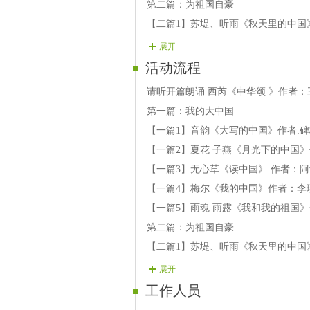
第二篇：为祖国自豪
【二篇1】苏堤、听雨《秋天里的中国
【二篇2】蓝湾 《为祖国而歌》作者
展开
【二篇3】晓辉《我们的国家》作者：
活动流程
【二篇4】雅馨 《赞美》作者：欧震
请听开篇朗诵 西芮《中华颂 》作者：
【二篇5】杨恕 《祖国我要燃烧》作
第一篇：我的大中国
第三篇：举头望明月
【一篇1】音韵《大写的中国》作者:
【三篇1】甜圆《血脉里的诗行》作者
【一篇2】夏花 子燕《月光下的中国》
【三篇2】梅竹《春江花月夜》
【一篇3】无心草《读中国》 作者：阿
【三篇3】寒秋、曲冬雪 《就是那一
【一篇4】梅尔《我的中国》作者：李
【三篇4】清平《诗月千年》
【一篇5】雨魂 雨露《我和我的祖国》
【三篇5】海边渔姑 《故乡的路》作
第二篇：为祖国自豪
第四篇：低头思故乡
【二篇1】苏堤、听雨《秋天里的中国
【四篇1】月下泛舟《读月》
【二篇2】蓝湾 《为祖国而歌》作者
展开
【四篇2】绿野&孤舟《 华夏月更圆》
【二篇3】晓辉《我们的国家》作者：
工作人员
【四篇3】 蓝风衣《月下独酌》作者/
【二篇4】雅馨 《赞美》作者：欧震