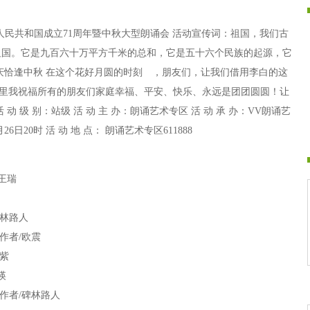
华人民共和国成立71周年暨中秋大型朗诵会 活动宣传词：祖国，我们古
祖国。它是九百六十万平方千米的总和，它是五十六个民族的起源，它
庆恰逢中秋 在这个花好月圆的时刻 ，朋友们，让我们借用李白的这
这里我祝福所有的朋友们家庭幸福、平安、快乐、永远是团团圆圆！让
 级 别：站级 活 动 主 办：朗诵艺术专区 活 动 承 办：VV朗诵艺
9月26日20时 活 动 地 点： 朗诵艺术专区611888
王瑞
碑林路人
作者/欧震
紫
瑛
作者/碑林路人