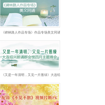
《碑林路人作品专场》作品专场美文同诵
《又是一年清明，又见一片葱绿》大连绍兴朗诵群会馆四月主题晚会