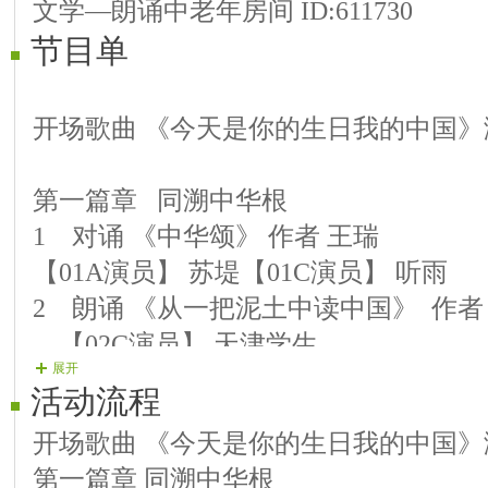
文学—朗诵中老年房间 ID:611730
节目单
开场歌曲 《今天是你的生日我的中国》
第一篇章 同溯中华根
1 对诵 《中华颂》 作者 王瑞
【01A演员】 苏堤【01C演员】 听雨
2 朗诵 《从一把泥土中读中国》 作者
【02C演员】 天津学生
展开
3 对诵 《祖国在我心中》 作者 康朗英
活动流程
【03A演员】玉涵 【03C演员】浩宇
开场歌曲 《今天是你的生日我的中国》
4 对诵 《我的中国》 作者 李瑛
第一篇章 同溯中华根
【04A演员】天际峰【04C演员】诗雅