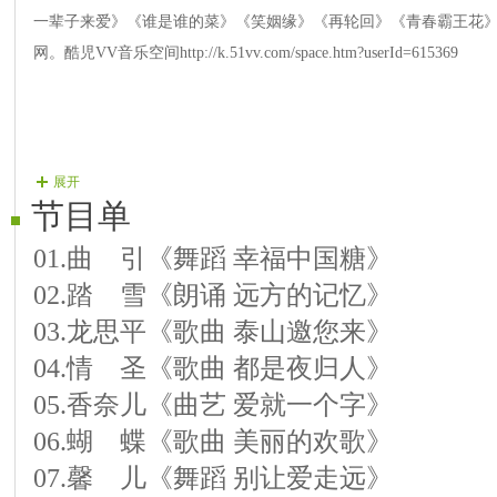
一辈子来爱》《谁是谁的菜》《笑姻缘》《再轮回》《青春霸王花
网。酷児VV音乐空间http://k.51vv.com/space.htm?userId=615369
展开
节目单
01.曲 引《舞蹈 幸福中国糖》
02.踏 雪《朗诵 远方的记忆》
03.龙思平《歌曲 泰山邀您来》
04.情 圣《歌曲 都是夜归人》
05.香奈儿《曲艺 爱就一个字》
06.蝴 蝶《歌曲 美丽的欢歌》
07.馨 儿《舞蹈 别让爱走远》