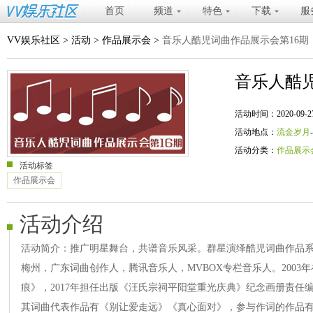
首页
频道
特色
下载
服
VV娱乐社区
>
活动
>
作品展示会
>
音乐人酷児词曲作品展示会第16期
音乐人酷
活动时间：2020-09-27 20
活动地点：
流金岁月
活动分类：
作品展示
活动标签
作品展示会
活动介绍
活动简介：推广明星舞台，共谱音乐风采。群星演绎酷児词曲作品
梅州，广东词曲创作人，腾讯音乐人，MVBOX专栏音乐人。2003
痕》，2017年担任出版《汪氏宗祠平阳堂重光庆典》纪念画册责任
其词曲代表作品有《别让爱走远》《真心面对》，参与作词的作品