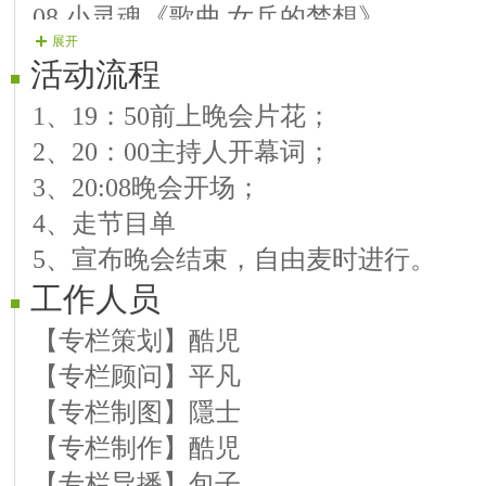
08.小灵魂《歌曲 女兵的梦想》
展开
09.富 歌《歌曲 心爱的姑娘》
活动流程
10.紫 韵《曲艺 新年一起旺》
1、19：50前上晚会片花；
11.高剑英《歌曲 红红的嫁娘》
2、20：00主持人开幕词；
12.舞 伊《舞蹈 爱在天地间》
3、20:08晚会开场；
13.菁 菁《歌曲 爱已成悲歌》
4、走节目单
14.缘 梦《歌曲 月半小夜曲》
5、宣布晚会结束，自由麦时进行。
15.依 静《曲艺 青春霸王花》
工作人员
16.宠 儿《歌曲 难忘的校园》
17.潇 湘《舞蹈 同学情难忘》
【专栏策划】酷児
【专栏顾问】平凡
【专栏制图】隱士
【专栏制作】酷児
【专栏导播】包子