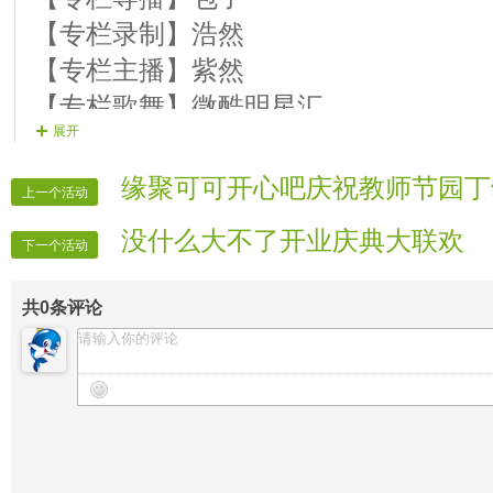
【专栏录制】浩然
【专栏主播】紫然
【专栏歌舞】微酷明星汇
展开
【专栏迎宾】专栏星视界
缘聚可可开心吧庆祝教师节园丁
上一个活动
没什么大不了开业庆典大联欢
下一个活动
共
0
条评论