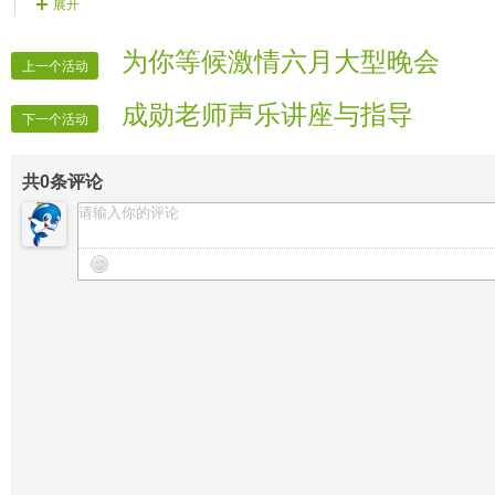
展开
【晚会撰稿】王子 無泪
【晚会广播】大红袍
为你等候激情六月大型晚会
上一个活动
【晚会迎宾】全体管理
成勋老师声乐讲座与指导
【片花制作】梦寻
下一个活动
【晚会片花】妮ル 雨ル 兵锋
共
0
条评论