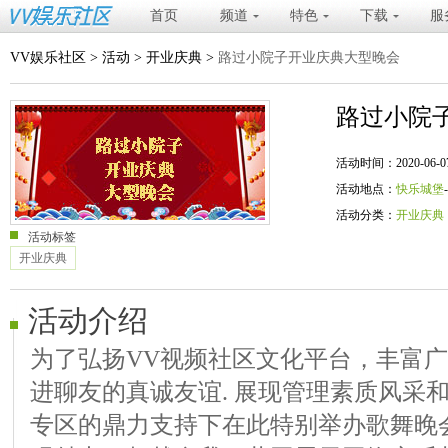
首页
频道
特色
下载
服
VV娱乐社区
>
活动
>
开业庆典
>
路过小院子开业庆典大型晚会
路过小院
活动时间：2020-06-07 20
活动地点：
快乐城堡
活动分类：
开业庆典
活动标签
开业庆典
活动介绍
为了弘扬VV视频社区文化平台，丰富
进聊友的真诚友谊. 展现管理素质风采
专区的鼎力支持下在此特别举办歌舞晚会