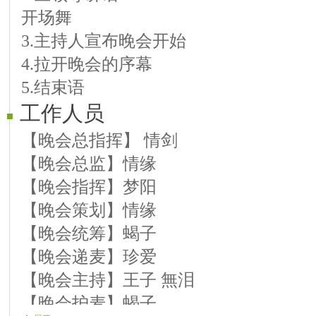
开场舞
【09号嘉宾】老妹儿 歌曲《最美的情
3.主持人宣布晚会开始
你》
4.拉开晚会的序幕
【10号嘉宾】冰花 歌曲《我们的中
5.结束语
【11号嘉宾】琴韵 歌曲《我和我的
工作人员
【12号嘉宾】冷漠 歌曲《你开心所
结束舞馨儿组合 舞蹈《时光不老我
【晚会总指挥】 情剑
【晚会总监】情缘
【晚会指挥】梦阳
【晚会策划】情缘
【晚会统筹】蝎子
【晚会递麦】珍爱
【晚会主持】王子 無泪
【晚会护麦】蝎子