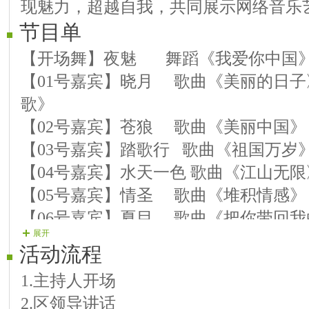
现魅力，超越自我，共同展示网络音乐
节目单
【开场舞】夜魅 舞蹈《我爱你中国
【01号嘉宾】晓月 歌曲《美丽的日
歌》
【02号嘉宾】苍狼 歌曲《美丽中国
【03号嘉宾】踏歌行 歌曲《祖国万岁
【04号嘉宾】水天一色 歌曲《江山无
【05号嘉宾】情圣 歌曲《堆积情感》
【06号嘉宾】夏目 歌曲《把你带回
展开
个约定》
活动流程
中场舞似水情 舞蹈《千古》
1.主持人开场
【07号嘉宾】踏雪 朗诵《中华颂》
2.区领导讲话
【08号嘉宾】诗意 歌曲《釆槟榔》《