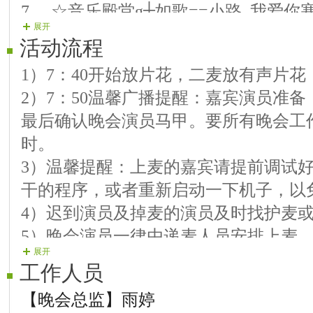
7.ゞ☆音乐殿堂g╪如歌==小路 我爱你
展开
8.黄勇==今夜我心乱如麻 火火的情火
活动流程
9.ゞ☆音乐殿堂g╪祥龙==谁能陪我老
1）7：40开始放片花，二麦放有声片
10.黄勇==爱的俘虏 昨夜我又梦见你了
2）7：50温馨广播提醒：嘉宾演员准
得有样
最后确认晚会演员马甲。要所有晚会工
11.小园==结束舞 难忘今宵
时。
3）温馨提醒：上麦的嘉宾请提前调试
干的程序，或者重新启动一下机子，以
4）迟到演员及掉麦的演员及时找护麦
5）晚会演员一律由递麦人员安排上麦
展开
目，不要说感谢之类的话。
工作人员
6）晚会麦序走向演员上麦一首歌--特
【晚会总监】雨婷
7）主持人开场白.区长发言祝贺词！