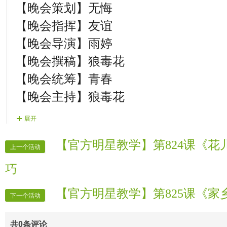
【晚会策划】
无悔
8）开场舞。
【晚会指挥】友谊
9）主持人晚会结束，主办方 领导答谢
【晚会导演】雨婷
【晚会撰稿】狼毒花
【晚会统筹】青春
【晚会主持】狼毒花
【背景制作】兜兜
展开
【晚会片花】文子
【官方明星教学】第824课《
【晚会片花】祥龙
上一个活动
【晚会片花】猜猜
巧
【晚会片花】酒歌
【官方明星教学】第825课《
下一个活动
【贺词广播】
温柔
【贺词广播】無語問天
共
0
条评论