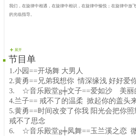
我们，在旋律中相遇，在旋律中相识，在旋律中愉悦；在旋律中放
的光临指导。
展开
节目单
1.小园==开场舞 大男人
2.黄勇==兄弟我想你 情深缘浅 好好爱
3.ゞ☆音乐殿堂g╪文子==爱如沙 美
4.兰子== 戒不了的温柔 掀起你的盖头
5.黄勇==时间改变了你我 阳光会把你照
戒不了思念
6.ゞ☆音乐殿堂g╪凤舞==玉兰溪之恋 