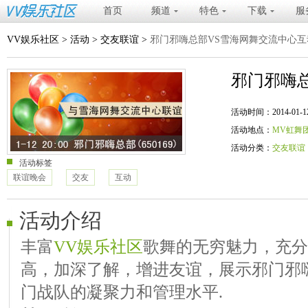
首页
频道
特色
下载
服
VV娱乐社区
>
活动
>
交友联谊
>
邪门邪嗨总部VS雪海网舞交流中心互
邪门邪嗨
活动时间：2014-01-12 20
活动地点：
MV虹舞
活动分类：
交友联谊
活动标签
联谊晚会
交友
互动
活动介绍
丰富
VV娱乐社区
歌舞的无穷魅力，充分
高，加深了解，增进友谊，展示邪门邪
门战队的凝聚力和管理水平.