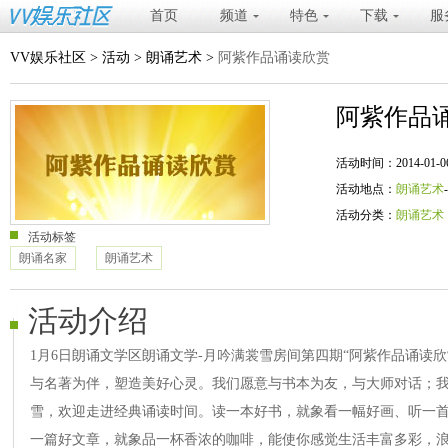
首页
频道
特色
下载
服
VV娱乐社区
>
活动
>
朗诵艺术
>
阿紫作品诵读欣赏
阿紫作品
活动时间：2014-01-06 20
活动地点：
朗诵艺术
活动分类：
朗诵艺术
活动标签
朗诵名家
朗诵艺术
活动介绍
1月6日朗诵文学区朗诵文学-月吟满裳雪房间第四期“阿紫作品诵读欣
与名著为伴，塑造美好心灵。我们愿意与书本为友，与大师对话；
雪，欢迎走进经典诵读时间。读一本好书，就象看一幅好画、听一首
一篇好文章，就象品一杯香浓的咖啡，能使你感觉生活丰富多彩，浪