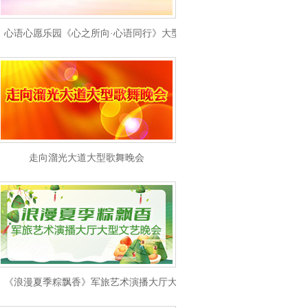
心语心愿乐园《心之所向·心语同行》大型文艺晚会
走向溜光大道大型歌舞晚会
《浪漫夏季粽飘香》军旅艺术演播大厅大型文艺晚会