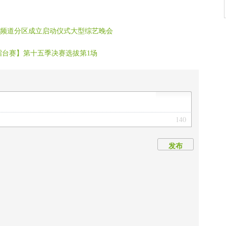
茉莉花】
】
传媒频道分区成立启动仪式大型综艺晚会
忘今宵】
擂台赛】第十五季决赛选拔第1场
140
发布