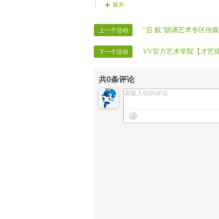
【25号演员】雪韵.歌曲【天下乡亲】
【晚会录像】无羽
展开
【26号演员】二休.手风琴独奏【亲亲
【晚会安保】林峰 心之浪漫
【27号演员】杨紫.歌曲【越走路越宽
【晚会迎宾】全体管理
“启 航”朗诵艺术专区
上一个活动
【28号演员】春风.电萨克斯独奏【难
【晚会主持】准星，名扬
VV官方艺术学院【才艺
下一个活动
共
0
条评论