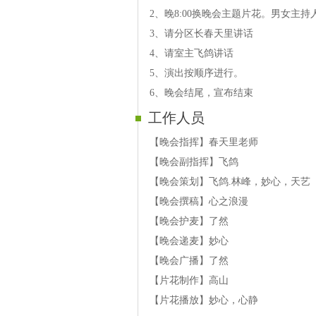
第二篇章【美丽中国】
2、晚8:00换晚会主题片花。男女主
【11号演员】匠心.歌曲【为家奋斗】
3、请分区长春天里讲话
【12号演员】快乐，口哨吉他独奏【
4、请室主飞鸽讲话
【13号演员】星愿.歌曲?巜美丽中国》
5、演出按顺序进行。
【14号演员】静静.歌曲【古老的歌】
6、晚会结尾，宣布结束
【15号演员】虹歌.歌曲【我和祖国】
工作人员
【16号演员】转身.歌曲《我们拥有一
【17号演员】画意.歌曲【月亮看我】
【晚会指挥】春天里老师
【18号演员】蓝色.歌曲【红叶红了的
【晚会副指挥】飞鸽
【19号演员】娆娆.歌曲【感恩】
【晚会策划】飞鸽.林峰，妙心，天艺
第三篇章【越来越好】
【晚会撰稿】心之浪漫
【20号演员】走私.歌曲【永远的赞歌
【晚会护麦】了然
【21号演员】小草.歌曲【启航】
【晚会递麦】妙心
【22号演员】勇士.歌曲【此时此刻】
【晚会广播】了然
【23号演员】天艺.歌曲【画卷】
【片花制作】高山
【24号演员】特种兵.歌曲【我想你】
【片花播放】妙心，心静