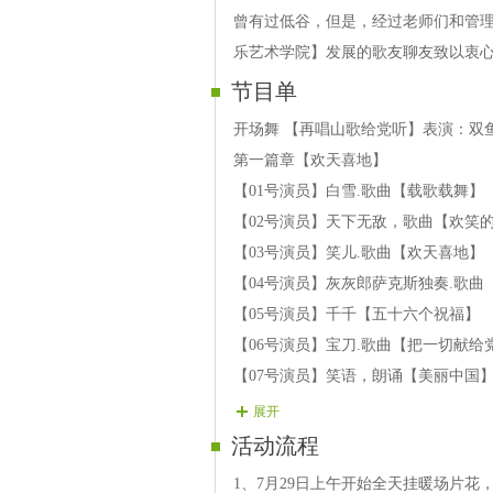
曾有过低谷，但是，经过老师们和管
乐艺术学院】发展的歌友聊友致以衷
节目单
开场舞 【再唱山歌给党听】表演：双
第一篇章【欢天喜地】
【01号演员】白雪.歌曲【载歌载舞】
【02号演员】天下无敌，歌曲【欢笑
【03号演员】笑儿.歌曲【欢天喜地】
【04号演员】灰灰郎萨克斯独奏.歌曲
【05号演员】千千【五十六个祝福】
【06号演员】宝刀.歌曲【把一切献给
【07号演员】笑语，朗诵【美丽中国
【08号演员】飞鸽【树稍上的巴黎】
展开
【09号演员】冰冰.歌曲【领航新时代
活动流程
【10号演员】优雅之声，歌曲【望月
1、7月29日上午开始全天挂暖场片花