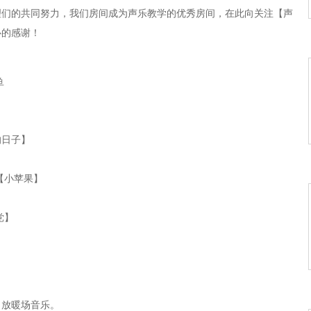
理们的共同努力，我们房间成为声乐教学的优秀房间，在此向关注【声
心的感谢！
鱼
的日子】
【小苹果】
党】
】
】
】
，放暖场音乐。