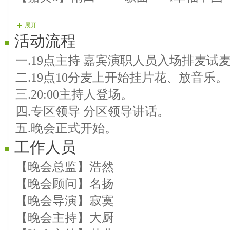
展开
第一篇章 国富民强人安乐
活动流程
【01演员】乐乐-------歌曲--《中国大
一.19点主持 嘉宾演职人员入场排麦试
【02演员】海韵-------歌曲--《玉满中华
二.19点10分麦上开始挂片花、放音乐。
【03演员】天帝宠儿-歌曲--《红月亮》
三.20:00主持人登场。
【04演员】春天-------歌曲--《快乐分享
四.专区领导 分区领导讲话。
【05演员】婼缘-------歌曲--《万爱千恩
五.晚会正式开始。
第二篇章 和谐美满大家园
工作人员
【06演员】巴黎-------歌曲--《和谐大
【07演员】九天-------京剧--《我正
【晚会总监】浩然
【08演员】风调雨顺-歌曲--《一道道
【晚会顾问】名扬
【09演员】苍狼-------歌曲--《到哪
【晚会导演】寂寞
【10演员】夏目-------歌曲--《最远
【晚会主持】大厨