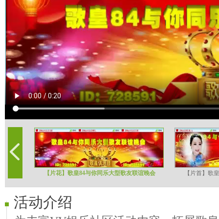
【片花】歌皇84与你同乐大型歌友联谊晚会
【片首】歌皇
活动介绍