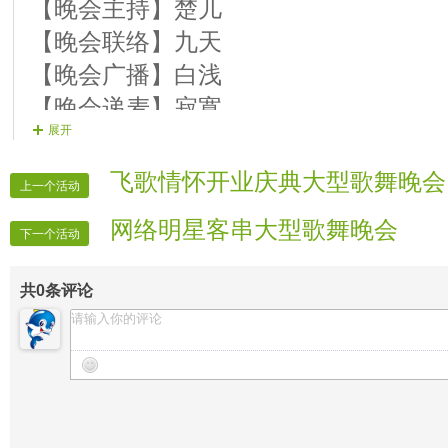
第三篇章 幸福生活甜如蜜
【晚会主持】楚儿
【11演员】心缘--------二人转《美观》
【晚会联络】九天
【12演员】谜魅--------歌曲--《我是
【晚会广播】白浅
【13演员】翼昌梅子--歌曲--《啥最牛》
【晚会递麦】寂寞
展开
【14演员】訫缘--------歌曲--《拉萨夜
【片花制作】飞翔
【15演员】芸儿--------歌曲--《美丽
【片花制作】心愿
飞歌情怀开业庆典大型歌舞晚会
上一个活动
第四篇章 四海宾朋同欢乐
【片花制作】长乐
网络明星客串大型歌舞晚会
【16演员】海纳百川--歌曲--《一搭搭
【晚会片花】舞风
下一个活动
【17演员】唯爱--------歌曲--《爱情天
【晚会片花】乐乐
共
0
条评论
【18演员】冰冰--------歌曲--《火火的
【晚会片花】沫儿
【19演员】梦寒--------歌曲--《一物降
【晚会迎宾】全体管理
【20演员】杨紫--------歌曲--《中国的
【时报记者】VV时报记者
【时报录像】VV时报记者