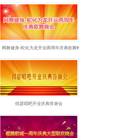
网舞健身-蛇化为龙开业两周年庆典歌舞晚会
得瑟唱吧开业庆典答谢会