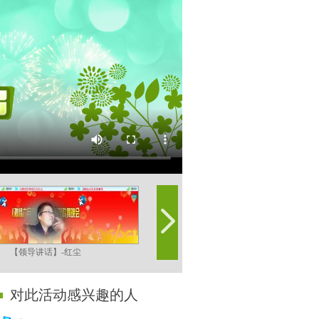
【领导讲话】-红尘
【舞蹈】-紫柔
对此活动感兴趣的人