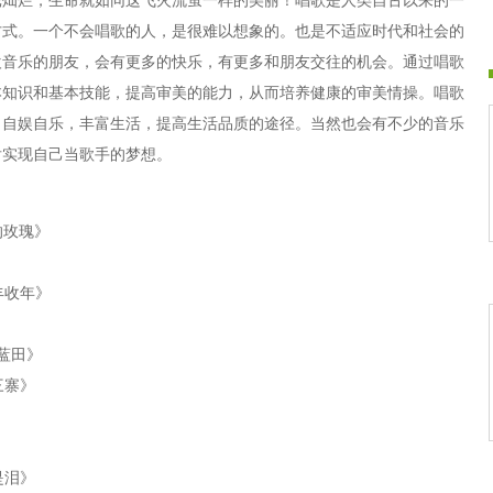
光灿烂，生命就如同这飞火流萤一样的美丽！唱歌是人类自古以来的一
方式。一个不会唱歌的人，是很难以想象的。也是不适应时代和社会的
欢音乐的朋友，会有更多的快乐，有更多和朋友交往的机会。通过唱歌
本知识和基本技能，提高审美的能力，从而培养健康的审美情操。唱歌
，自娱自乐，丰富生活，提高生活品质的途径。当然也会有不少的音乐
后实现自己当歌手的梦想。
的玫瑰》
》
丰收年》
》
蓝田》
三寨》
》
是泪》