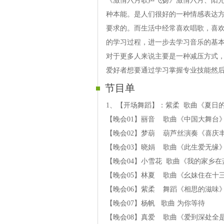
《激情六月歌声飞扬》激情六月、阳
种本能。是人们很好的一种情感表达
要求的。而生活中经常喜欢唱歌，喜
的学习过程，进一步去学习音乐的基
对于更多人来说主要是一种减压方式
爱好者想要通过学习掌握专业技能然
节目单
1、【开场舞蹈】：紫柔 歌曲《夏日
【晚会01】丽音 歌曲《中国大舞台
【晚会02】梦葫 葫芦丝演奏《喜庆
【晚会03】晓娟 歌曲《此生爱无缘
【晚会04】小雪花 歌曲《我的家乡在
【晚会05】林夏 歌曲《幺妹住在十
【晚会06】紫柔 舞蹈《相思的滋味
【晚会07】杨帆 歌曲 为你等待
【晚会08】真爱 歌曲《爱到深处全