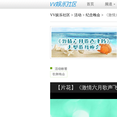
首页
频道
VV娱乐社区
>
活动
>
纪念晚会
>
《激情
活动标签
歌舞晚会
【片花】《激情六月歌声