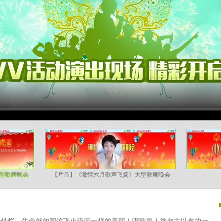
型歌舞晚会
【片首】《激情六月歌声飞扬》大型歌舞晚会