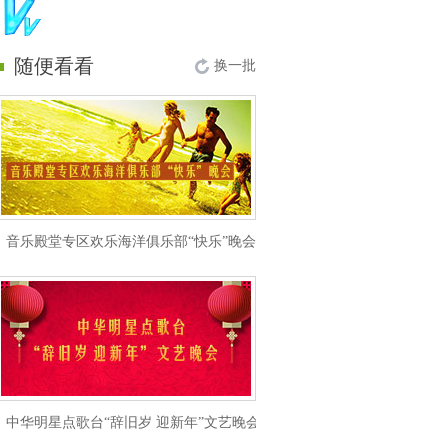
随便看看
换一批
音乐殿堂专区欢乐海洋俱乐部“快乐”晚会
中华明星点歌台“辞旧岁 迎新年”文艺晚会