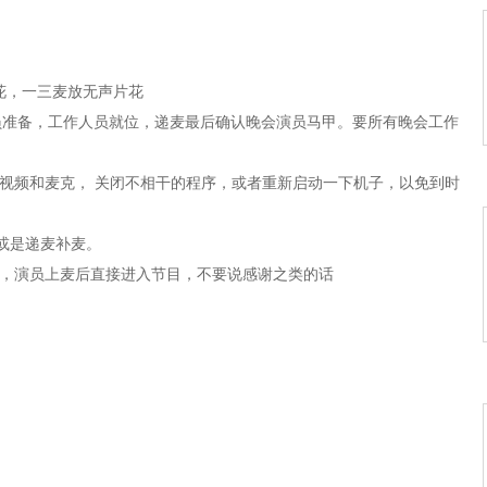
的故事》
时候》
片花，一三麦放无声片花
演员准备，工作人员就位，递麦最后确认晚会演员马甲。要所有晚会工作
首歌》
好视频和麦克， 关闭不相干的程序，或者重新启动一下机子，以免到时
或是递麦补麦。
麦，演员上麦后直接进入节目，不要说感谢之类的话
》
地方
》
》
归》