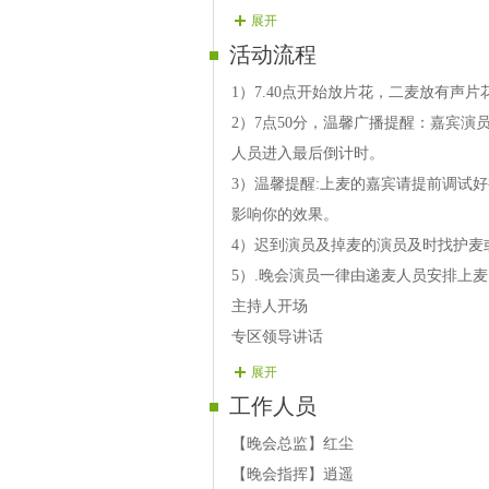
【晚会09】如意 对唱歌曲《云和雨
展开
佳人
活动流程
【晚会10】旋律 歌曲《金风吹来的
1）7.40点开始放片花，二麦放有声
【晚会11】依恋 歌曲《过客》
2）7点50分，温馨广播提醒：嘉宾
【晚会12】淘气 舞蹈《中秋故事》
人员进入最后倒计时。
【晚会13】淡香 歌曲《一山一水一
3）温馨提醒:上麦的嘉宾请提前调试
【晚会14】妞儿 歌曲《风筝误》
影响你的效果。
【晚会15】百灵蝉 歌曲《别亦难》
4）迟到演员及掉麦的演员及时找护麦
【晚会16】添乐 歌曲《海的女儿》
5）.晚会演员一律由递麦人员安排上
【晚会17】柔儿 歌曲《有过的美丽
主持人开场
【晚会18】飞翔 舞蹈《躲了又躲》
专区领导讲话
【晚会19】海洋 歌曲《节日的歌》
开场舞
展开
【晚会20】紫燕 歌曲 金达莱盛开的
嘉宾献艺
工作人员
【晚会21】朦胧 歌曲《我心若玫瑰
演员演出
【晚会22】秋水云裳 歌曲《一挥衣袖
【晚会总监】红尘
主持人结束
【晚会23】 逍遥 歌曲《今夜不醉不
【晚会指挥】逍遥