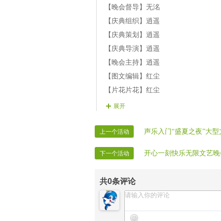
【晚会24】酒窝 舞蹈《欢聚一堂》
【晚会督导】无洺
【庆典组织】逍遥
【庆典策划】逍遥
【庆典导演】逍遥
【晚会主持】逍遥
【图文编辑】红尘
【片花片花】红尘
【晚会广播】缥缈风云
展开
【晚会协调】逍遥
【晚会迎宾】全体管理
声乐入门“盛夏之夜”大型
上一个活动
【时报记者】VV时报记者
开心一刻快乐无限文艺晚
下一个活动
【时报录像】VV时报录像
共
0
条评论