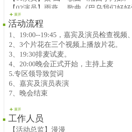
【02演员】雨燕 歌曲《巴乌我们好好
展开
【03演员】小雅 葫芦丝《竹楼情歌》
活动流程
【04演员】香☆香 歌曲《前世今生的
1、19:00--19:45，嘉宾及演员检查
【06号演员】雾都 歌曲《下马酒之歌
2、3个片花在三个视频上播放片花。
【07演员】无情 歌曲《小调情歌》
3、19:30排麦试麦。
【08演员】鼎尊 歌曲 《梦里回趟家
4、20:00晚会正式开始，主持上麦
【09演员】冰花 歌曲 《老家》
5.专区领导致贺词
【10演员】兰梦 歌曲 《荞麦花》
6、嘉宾及演员表演
【11演员】娴聊 歌曲 《那片海》
7、晚会结束
【12演员】云朵 歌曲 《打开春天》
【13演员】旋律 歌曲 《在水一方》
展开
工作人员
【活动总监】漫漫