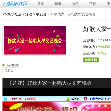
首页
频道
特色
下载
服
VV娱乐社区
>
活动
>
歌友会
>
好歌大家一起唱大型文艺晚会
好歌大家
活动时间：2019-04-01 20
活动地点：
玫瑰家园
活动分类：
歌友会
活动标签
歌友会
【片花】好歌大家一起唱大型文艺晚会