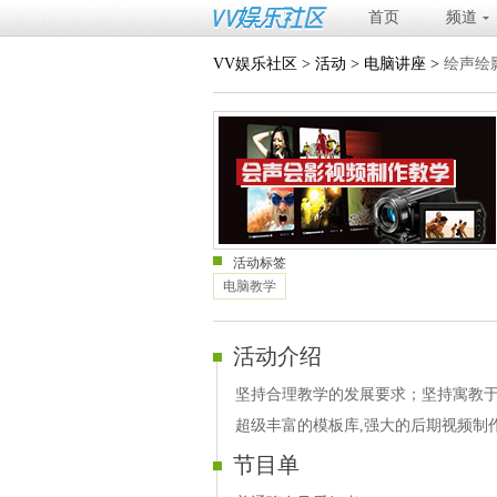
首页
频道
VV娱乐社区
>
活动
>
电脑讲座
>
绘声绘
活动标签
电脑教学
活动介绍
坚持合理教学的发展要求；坚持寓教于
超级丰富的模板库,强大的后期视频制
节目单